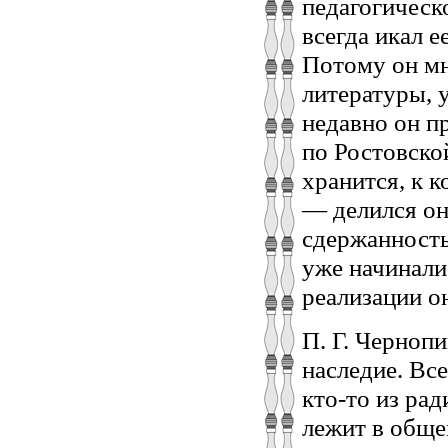
педагогическ
всегда икал е
Потому он мн
литературы, 
недавно он п
по Ростовско
хранится, к к
— делился он
сдержанность
уже начинали
реализации он
П. Г. Черноп
наследие. Все
кто-то из ра
лежит в обще