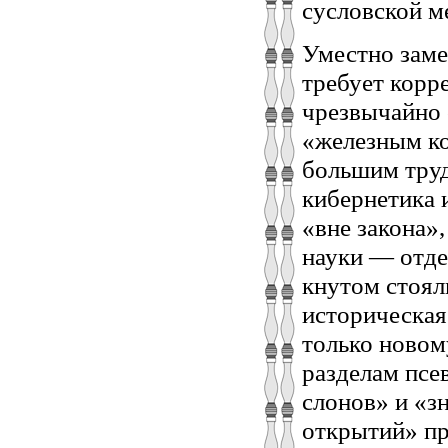
сусловской м
Уместно заме
требует корр
чрезвычайно 
«железным ко
большим труд
кибернетика 
«вне закона»
науки — отд
кнутом стоял
историческая
только новом
разделам псе
слонов» и «з
открытий» пр