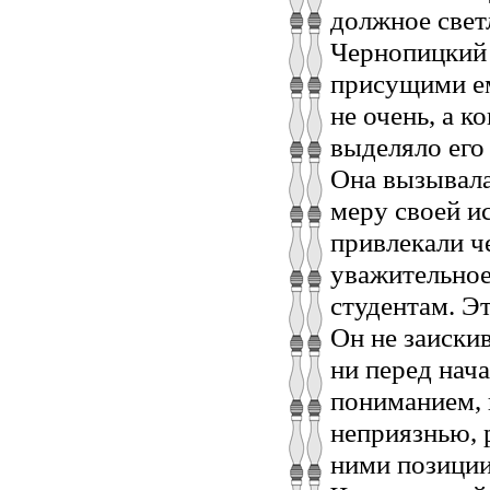
должное светл
Чернопицкий 
присущими ем
не очень, а к
выделяло его
Она вызывала
меру своей и
привлекали ч
уважительное
студентам. Эт
Он не заискив
ни перед нач
пониманием, 
неприязнью, 
ними позиции 