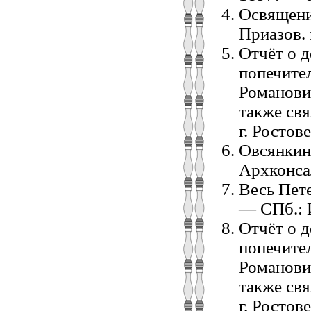
Освящени
Приазов. 
Отчёт о 
попечите
Романови
также св
г. Ростове
Овсянкин
Архконсал
Весь Пете
— СПб.: И
Отчёт о 
попечите
Романови
также св
г. Ростов