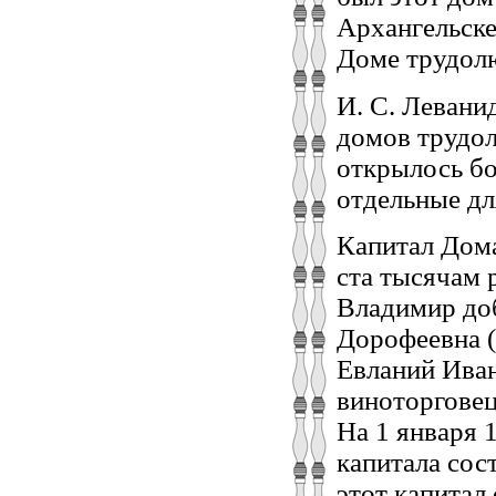
Архангельск
Доме трудолю
И. С. Левани
домов трудол
открылось бо
отдельные дл
Капитал Дом
ста тысячам 
Владимир до
Дорофеевна (
Евланий Ива
виноторговец
На 1 января 
капитала сос
этот капитал