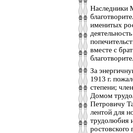
Наследники 
благотворите
именитых рос
деятельность
попечительст
вместе с бра
благотворите
За энергичну
1913 г. пожа
степени; чле
Домом трудо
Петровичу Т
лентой для н
трудолюбия и
ростовского 