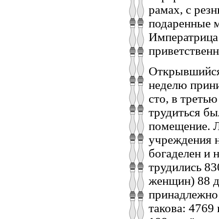
рамах, с рез
подаренные м
Императрица
приветственн
Открывшийся 
неделю прини
сто, в треть
трудиться бы
помещение. Л
учреждения н
богаделен и н
трудились 83
женщин) 88 д
принадлежно
такова: 4769 