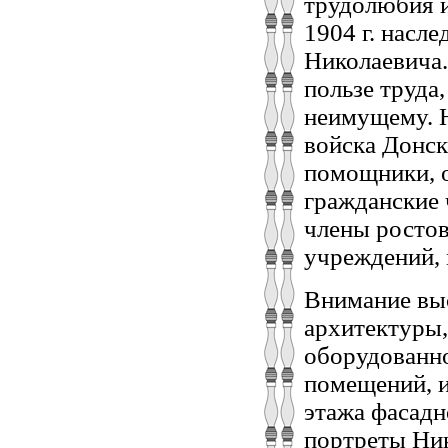
трудолюбия и
1904 г. насл
Николаевича.
пользе труда
неимущему. Н
войска Донск
помощники, о
гражданские 
члены ростов
учреждений, 
Внимание выс
архитектуры,
оборудованно
помещений, и
этажа фасадн
портреты Ник