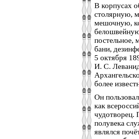
В корпусах о
столярную, м
мешочную, к
белошвейную.
постельное, 
бани, дезинф
5 октября 18
И. С. Левани
Архангельско
более извест
Он пользовал
как всеросси
чудотворец. 
полувека слу
являлся почё