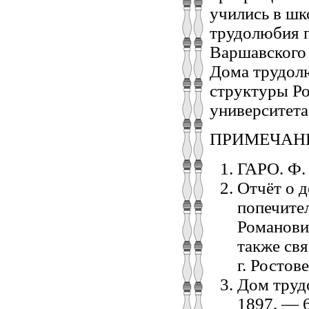
учились в шк
трудолюбия 
Варшавского 
Дома трудол
структуры Ро
университета
ПРИМЕЧАН
ГАРО. Ф. 
Отчёт о 
попечите
Романови
также св
г. Ростов
Дом трудо
1897. — 6