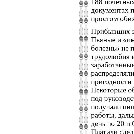
188 почётных
документах п
простом оби
Прибывших за
Пьяные и «и
болезнь» не 
трудолюбия в
заработанные
распределяли
пригодности 
Некоторые о
под руководс
получали пищ
работы, даль
день по 20 и
Платили сдел