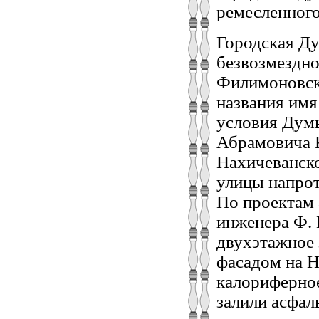
ремесленного
Городская Ду
безвозмездно
Филимоновско
названия имя
условия Думы
Абрамовича К
Нахичеванско
улицы напрот
По проектам 
инженера Ф. 
двухэтажное 
фасадом на Н
калориферное
залили асфал