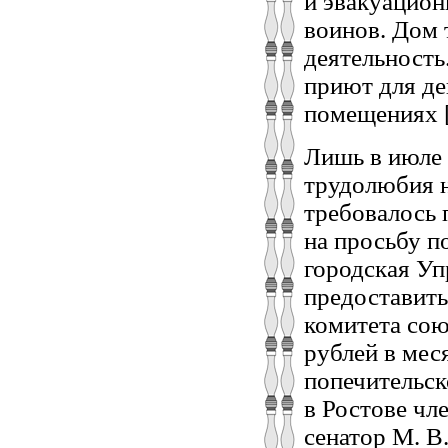
й эвакуацион
воинов. Дом
деятельност
приют для де
помещениях [
Лишь в июле 
трудолюбия н
требовалось 
на просьбу п
городская Уп
предоставить
комитета сою
рублей в мес
попечительск
в Ростове чл
сенатор М. В