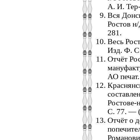
А. И. Тер
Вся Донск
Ростов н/
281.
Весь Рост
Изд. Ф. С
Отчёт Ро
мануфакту
АО печат.
Краснянс
составле
Ростове-н
С. 77. — 
Отчёт о 
попечите
Романови