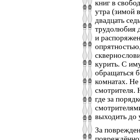
книг в свобо
утра (зимой 
двадцать се
трудолюбия д
и распоряжен
опрятностью,
сквернослови
курить. С им
обращаться б
комнатах. Не
смотрителя. 
где за поряд
смотрителями
выходить до 
За поврежден
повреждённог