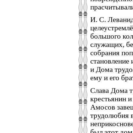
прасчитывали
И. С. Левани
целеустремлё
большого кол
служащих, бе
собрания поп
становление 
и Дома трудо
ему и его бра
Слава Дома т
крестьянин и
Амосов завещ
трудолюбия в
неприкоснове
был этот дом