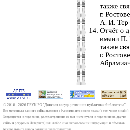
также св
г. Ростов
А. И. Тер
Отчёт о 
имени П. 
также св
г. Ростов
Абрамиана
© 2010 -
2026
ГБУК РО "Донская государственная публичная библиотека"
Все материалы данного сайта являются объектами авторского права (в том числе дизайн).
Запрещается копирование, распространение (в том числе путём копирования на другие
сайты и ресурсы в Интернете) или любое иное использование информации и объектов
без предварительного согласия правообладателя.