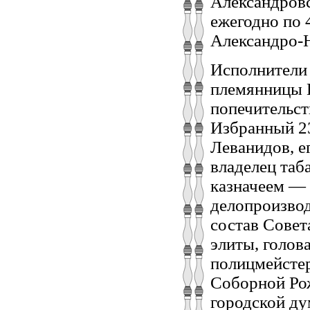
Александровс
ежегодно по 
Александро-Не
Исполнители
племянницы 
попечительст
Избранный 23
Леванидов, е
владелец таб
казначеем — 
делопроизвод
состав Совет
элиты, голов
полицмейстер
Соборной Ро
городской ду