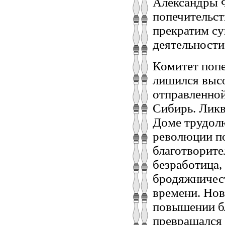
Александры Ф
попечительст
прекратим су
деятельности
Комитет попе
лишился выс
отправленной
Сибирь. Ликв
Доме трудолю
революции п
благотворите
безработица,
бродяжничест
времени. Нов
повышении бл
превращался 