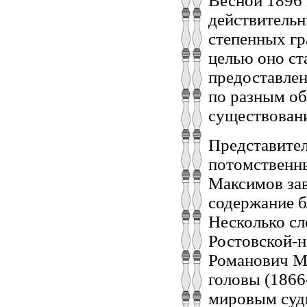
Весной 1896 
действительн
степенных гр
целью оно с
предоставлен
по разным об
существован
Представите
потомственны
Максимов зав
содержание б
Несколько сл
Ростовской-н
Романович Ма
головы (1866
мировым судь