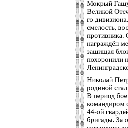
Мокрый Гашун
Великой Отеч
го дивизиона
смелость, во
противника. 
награждён ме
защищая блок
похоронили н
Ленинградско
Николай Петр
родиной стал
В период бое
командиром о
44-ой гварде
бригады. За 
командовани