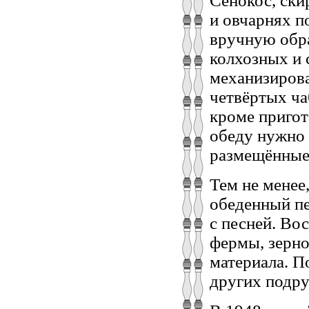
Сенокос, ски
и овчарнях п
вручную обра
колхозных и 
механизирова
четвёртых ча
кроме пригот
обеду нужно 
размещённые 
Тем не менее
обеденный пе
с песней. Во
фермы, зерно
материала. П
других подру