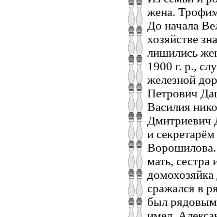
жена. Трофим
До начала Ве
хозяйстве зн
лишились жен
1900 г. р., 
железной дор
Петрович Дац
Василия нико
Дмитриевич Д
и секретарём
Ворошилова. 
мать, сестра
домохозяйка 
сражался в р
был рядовым 
имел. Алекса