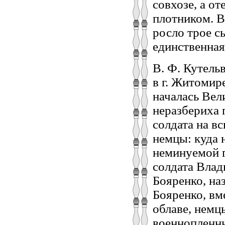
совхозе, а о
плотником. В
росло трое с
единственная
В. Ф. Кутель
в г. Житомире
началась Вел
неразбериха 
солдата на в
немцы: куда 
неминуемой г
солдата Влад
Бояренко, на
Бояренко, вм
облаве, немц
военнопленны