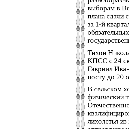
выборам в В
плана сдачи 
за 1-й кварта
обязательных
государствен
Тихон Никол
КПСС с 24 сен
Гавриил Иван
посту до 20 о
В сельском х
физический т
Отечественно
квалифициров
лихолетья из