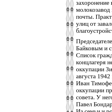
захоронение 
молокозавод 
почты. Практ
улиц от зава
благоустройс
Председател
Байковым и с
Список гражд
концлагеря н
оккупации Зи
августа 1942 
Иван Тимофее
оккупации пр
совета. У нег
Павел Бондар
Из семьи и р