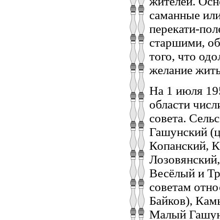
жителей. Осн
саманные или
перекати-пол
старшими, обу
того, что од
желание жить
На 1 июля 19
области числ
совета. Сель
Гашунский (ц
Копанский, К
Лозовянский
Весёлый и Тр
советам отно
Байков), Кам
Малый Гашун 