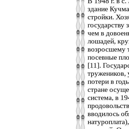
В 1948 г. в 
здание Кучм
стройки. Хоз
государству 
чем в довоен
лошадей, круп
возросшему т
посевные пло
[11]. Госуда
тружеников, 
потери в год
стране осуще
система, в 19
продовольств
вводилось об
натуроплата)