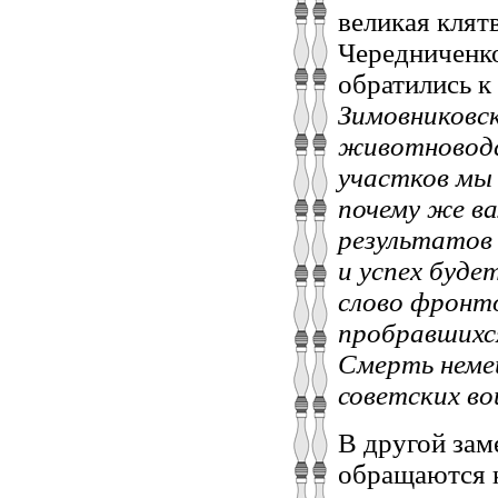
великая клят
Чередниченко
обратились к
Зимовниковск
животноводс
участков мы 
почему же ва
результатов
и успех буде
слово фронт
пробравшихся
Смерть неме
советских во
В другой зам
обращаются к