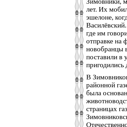
Зимовники, м
лет. Их моби
эшелоне, ког
Василёвский.
где им говор
отправке на 
новобранцы в
поставили в 
пригодились 
В Зимовников
районной газ
была основан
животноводст
страницах га
Зимовниковск
Отечественно