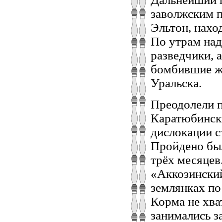
заволжским п
Эльтон, нахо
По утрам над
разведчики, 
бомбившие ж
Уральска.
Преодолели п
Каратюбински
дислокации с
Пройдено был
трёх месяцев
«Аккозинский
землянках по
Корма не хва
занимались з