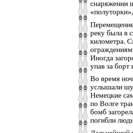
снаряжении 
«полуторки»,
Перемещение 
реку была в 
километра. С
ограждениями
Иногда загор
упав за борт 
Во время но
услышали шу
Немецкие са
по Волге тра
бомб загорел
погибли люди
Дальнейший 