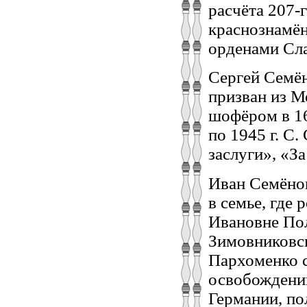
расчёта 207-
краснознамён
орденами Сла
Сергей Семён
призван из М
шофёром в 16
по 1945 г. С
заслуги», «За
Иван Семёно
в семье, где 
Ивановне Пол
Зимовниковск
Пархоменко с
освобождении
Германии, по