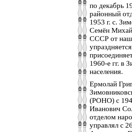
по декабрь 1
районный отд
1953 г. с. З
Семён Михай
СССР от наше
упраздняется
присоединяет
1960-е гг. в
населения
Ермолай Гри
Зимовниковс
(РОНО) с 1943
Иванович Сол
отделом наро
управлял с 26