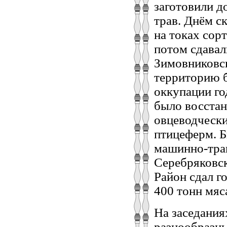
заготовили д
трав. Днём с
на токах сор
потом сдавали
Зимовниковс
территорию б
оккупации го
было восстан
овцеводчески
птицеферм. Б
машинно-трак
Серебряковс
Район сдал го
400 тонн мяса
На заседания
разнообразны