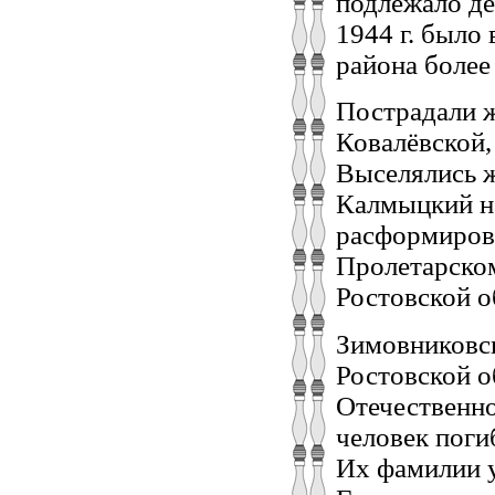
подлежало де
1944 г. было
района более
Пострадали ж
Ковалёвской,
Выселялись ж
Калмыцкий на
расформирова
Пролетарско
Ростовской об
Зимовниковс
Ростовской о
Отечественно
человек поги
Их фамилии у