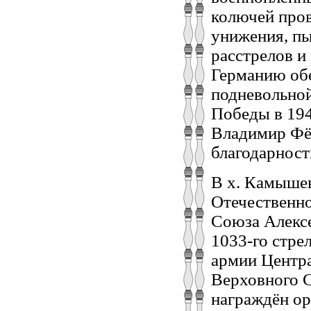
колючей пров
унижения, пы
расстрелов и
Германию об
подневольной
Победы в 194
Владимир Фёд
благодарност
В х. Камышев
Отечественно
Союза Алексе
1033-го стре
армии Центра
Верховного С
награждён ор