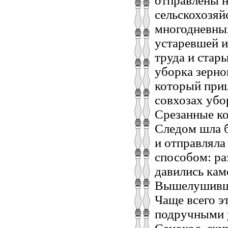
отправлены н
сельскохозяй
многодневных
устаревшей и
труда и стар
уборка зерно
который приц
совхозах убо
Срезанные ко
Следом шла б
и отправляла
способом: ра
давились кам
Вышелушивше
Чаще всего э
подручными у