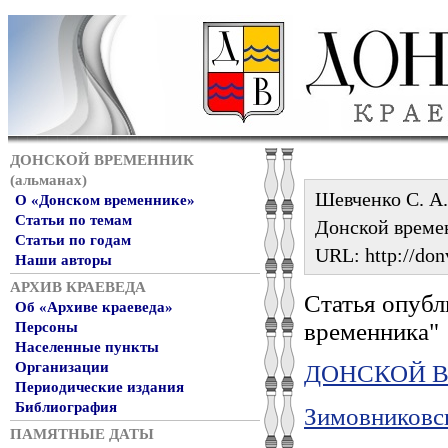
ДОНСКОЙ ВРЕМЕННИК
(альманах)
Шевченко С. А.
О «Донском временнике»
Статьи по темам
Донской време
Статьи по годам
URL: http://don
Наши авторы
АРХИВ КРАЕВЕДА
Статья опубл
Об «Архиве краеведа»
временника"
Персоны
Населенные пункты
Организации
ДОНСКОЙ ВР
Периодические издания
Библиография
Зимовниковс
ПАМЯТНЫЕ ДАТЫ