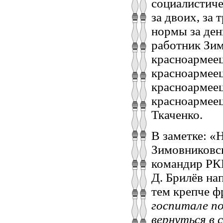
социалистиче
за двоих, за 
нормы за ден
работник Зи
красноармеец
красноармеец
красноармеец
красноармеец
Ткаченко.
В заметке: «
Зимовниковс
командир РК
Д. Брилёв на
тем крепче ф
госпитале по
вернуться в 