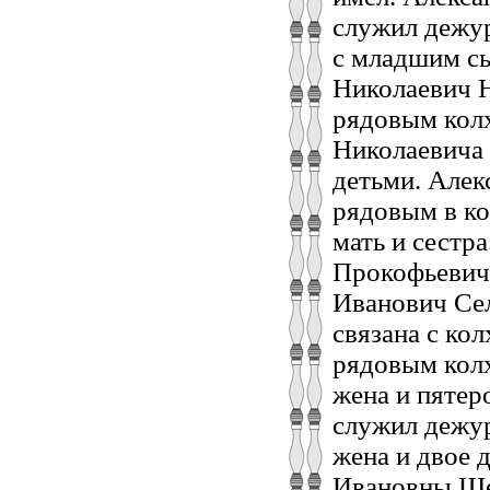
служил дежур
с младшим сы
Николаевич Н
рядовым колх
Николаевича 
детьми. Алек
рядовым в ко
мать и сестр
Прокофьевич 
Иванович Сел
связана с ко
рядовым колх
жена и пятер
служил дежур
жена и двое 
Ивановны Шев