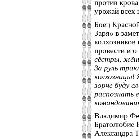
против крова
урожай всех 
Боец Красной
Заря» в заме
колхозников 
провести его
сёстры, жён
За руль тра
колхозницы! 
зорче буду с
распознать е
командованию
Владимир Фед
Братолюбие В
Александра Т