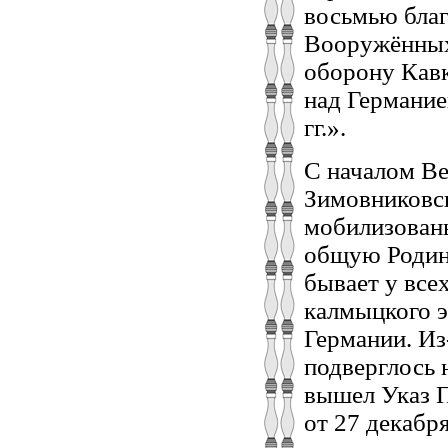
восьмью бла
Вооружённых
оборону Кавк
над Германие
гг.».
С началом В
Зимовниковс
мобилизованы
общую Родину
бывает у все
калмыцкого э
Германии. Из
подверглось 
вышел Указ 
от 27 декабр