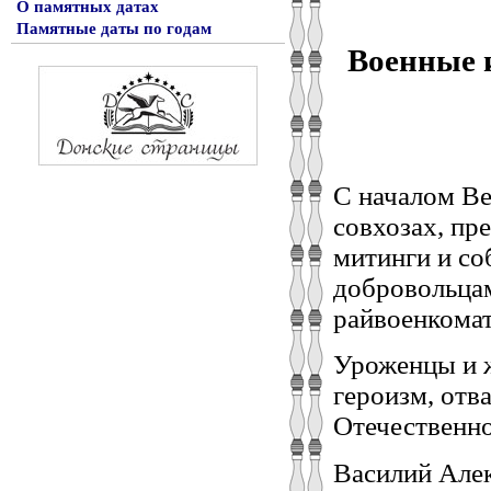
О памятных датах
Памятные даты по годам
Военные 
С началом Ве
совхозах, пр
митинги и со
добровольцам
райвоенкома
Уроженцы и ж
героизм, отв
Отечественно
Василий Алек