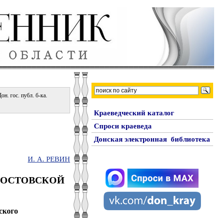
н. гос. публ. б-ка.
Краеведческий каталог
Спроси краеведа
Донская электронная библиотека
И. А. РЕВИН
РОСТОВСКОЙ
ского