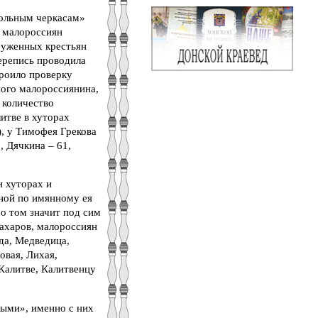
вольным черкасам»
х малороссиян
аруженных крестьян
ерепись проводила
троило проверку
ного малороссиянина,
 количество
итве в хуторах
), у Тимофея Грекова
, Дячкина – 61,
и хуторах и
ной по имянному ея
о том значит под сим
Сахаров, малороссиян
да, Медведица,
овая, Лихая,
 Калитве, Калитвенцу
ыми», именно с них