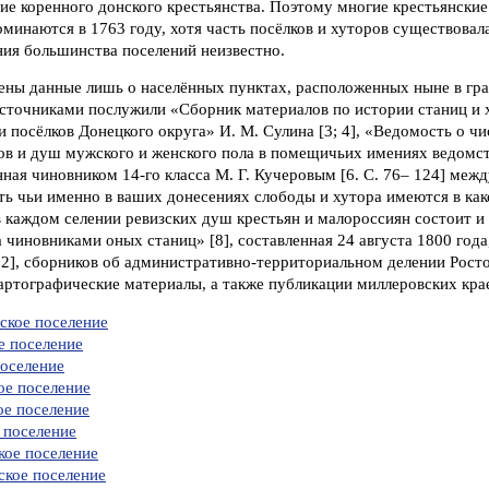
ие коренного донского крестьянства. Поэтому многие крестьянские
минаются в 1763 году, хотя часть посёлков и хуторов существовала
ния большинства поселений неизвестно.
дены данные лишь о населённых пунктах, расположенных ныне в гр
сточниками послужили «Сборник материалов по истории станиц и 
и посёлков Донецкого округа» И. М. Сулина [3; 4], «Ведомость о чи
ров и душ мужского и женского пола в помещичьих имениях ведомс
енная чиновником 14-го класса М. Г. Кучеровым [6. С. 76– 124] меж
сть чьи именно в ваших донесениях слободы и хутора имеются в как
в каждом селении ревизских душ крестьян и малороссиян состоит и
а чиновниками оных станиц» [8], составленная 24 августа 1800 года
12], сборников об административно-территориальном делении Рост
картографические материалы, а также публикации миллеровских кра
ское поселение
е поселение
поселение
ое поселение
ое поселение
 поселение
кое поселение
ское поселение