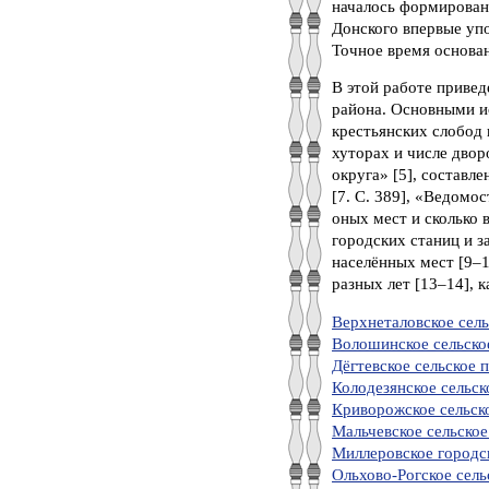
началось формирован
Донского впервые упо
Точное время основа
В этой работе приве
района. Основными и
крестьянских слобод 
хуторах и числе дво
округа» [5], составл
[7. С. 389], «Ведомо
оных мест и сколько 
городских станиц и з
населённых мест [9–
разных лет [13–14], 
Верхнеталовское сель
Волошинское сельско
Дёгтевское сельское 
Колодезянское сельск
Криворожское сельск
Мальчевское сельское
Миллеровское городс
Ольхово-Рогское сель