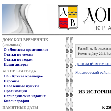
ДОНСКОЙ ВРЕМЕННИК
(альманах)
Ревин И. А. Из истории по
О «Донском временнике»
Ростов-на-Дону, 2012. Вып.
Статьи по темам
Статьи по годам
ДОНСКОЙ ВРЕМЕННИ
Наши авторы
АРХИВ КРАЕВЕДА
Миллеровский район 
Об «Архиве краеведа»
Персоны
Населенные пункты
ИЗ ИСТОРИ
Организации
Периодические издания
Библиография
К 25
ПАМЯТНЫЕ ДАТЫ