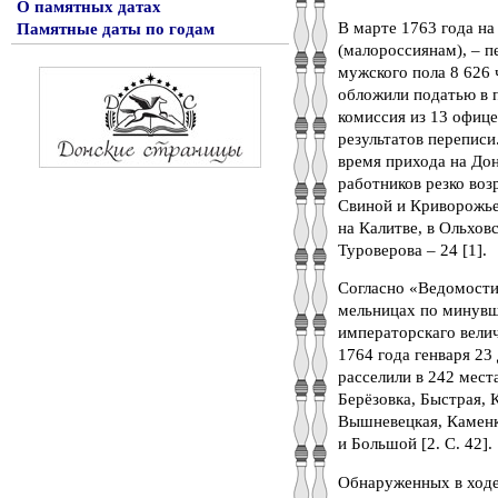
О памятных датах
В марте 1763 года н
Памятные даты по годам
(малороссиянам), – п
мужского пола 8 626 
обложили податью в п
комиссия из 13 офице
результатов переписи
время прихода на Дон
работников резко воз
Свиной и Криворожье 
на Калитве, в Ольховс
Туроверова – 24 [1].
Согласно «Ведомости 
мельницах по минувш
императорскаго велич
1764 года генваря 23
расселили в 242 мест
Берёзовка, Быстрая, 
Вышневецкая, Каменка
и Большой [2. С. 42].
Обнаруженных в ходе