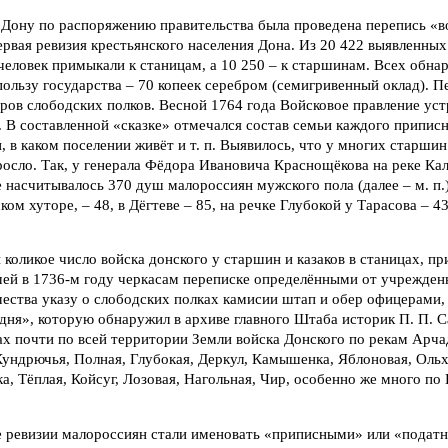
а Дону по распоряжению правительства была проведена перепись «
ервая ревизия крестьянского населения Дона. Из 20 422 выявленны
человек примыкали к станицам, а 10 250 – к старшинам. Всех обн
ользу государства – 70 копеек серебром (семигривенный оклад). П
ров слободских полков. Весной 1764 года Войсковое правление ус
. В составленной «сказке» отмечался состав семьи каждого припис
, в каком поселении живёт и т. п. Выявилось, что у многих старшин
росло. Так, у генерала Фёдора Ивановича Краснощёкова на реке Кал
насчитывалось 370 душ малороссиян мужского пола (далее – м. п.
ком хуторе, – 48, в Дёгтеве – 85, на речке Глубокой у Тарасова – 43
коликое число войска донского у старшин и казаков в станицах, пр
ей в 1736-м году черкасам переписке определёнными от учрежден
ества указу о слободских полках камисии штап и обер офицерами, 
 дня», которую обнаружил в архиве главного Штаба историк П. П. 
ах почти по всей территории Земли войска Донского по рекам Арча
Кундрючья, Полная, Глубокая, Деркул, Камышенка, Яблоновая, Ольх
, Тёплая, Койсуг, Лозовая, Нагольная, Чир, особенно же много по
 ревизии малороссиян стали именовать «приписными» или «податн