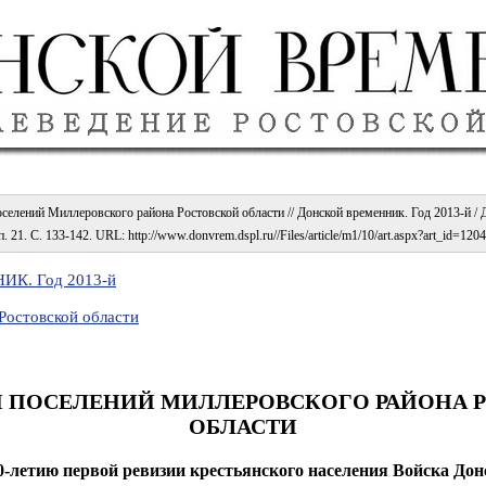
селений Миллеровского района Ростовской области // Донской временник. Год 2013-й / До
 21. С. 133-142. URL: http://www.donvrem.dspl.ru//Files/article/m1/10/art.aspx?art_id=1204
К. Год 2013-й
Ростовской области
И ПОСЕЛЕНИЙ МИЛЛЕРОВСКОГО РАЙОНА 
ОБЛАСТИ
0-летию первой ревизии крестьянского населения Войска Дон