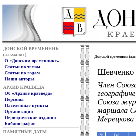
ДОНСКОЙ ВРЕМЕННИК
(альманах)
Донской временник (аль
О «Донском временнике»
Статьи по темам
Шевченко 
Статьи по годам
Наши авторы
Член Союза
АРХИВ КРАЕВЕДА
географич
Об «Архиве краеведа»
Персоны
Союза жур
Населенные пункты
маршала Со
Организации
Мерецкова 
Периодические издания
Библиография
ПАМЯТНЫЕ ДАТЫ
№
Год