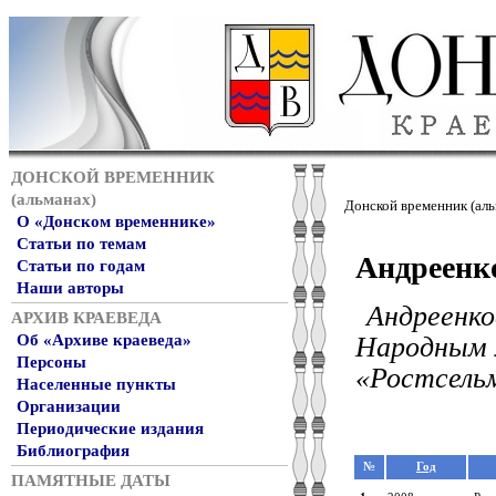
ДОНСКОЙ ВРЕМЕННИК
(альманах)
Донской временник (аль
О «Донском временнике»
Статьи по темам
Андреенк
Статьи по годам
Наши авторы
Андреенко
АРХИВ КРАЕВЕДА
Народным м
Об «Архиве краеведа»
Персоны
«Ростсельм
Населенные пункты
Организации
Периодические издания
Библиография
№
Год
ПАМЯТНЫЕ ДАТЫ